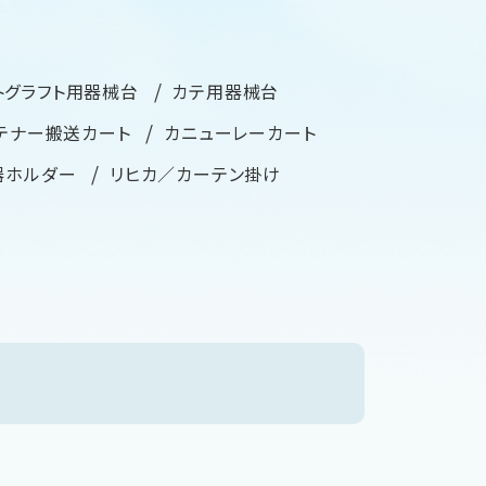
トグラフト用器械台
カテ用器械台
テナー搬送カート
カニューレーカート
器ホルダー
リヒカ／カーテン掛け