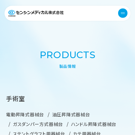
医療機器 衛生用品 センシンメデ
menu
PRODUCTS
製品情報
手術室
電動昇降式器械台
油圧昇降式器械台
ガスダンパー方式器械台
ハンドル昇降式器械台
ステントグラフト用器械台
カテ用器械台