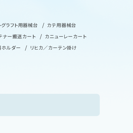
トグラフト用器械台
カテ用器械台
テナー搬送カート
カニューレーカート
器ホルダー
リヒカ／カーテン掛け