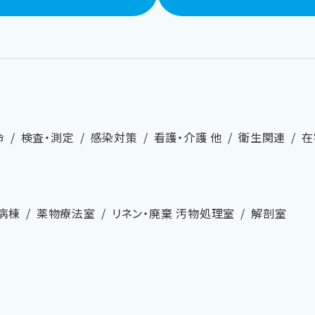
命
検査・測定
感染対策
看護・介護 他
衛生関連
在
病棟
薬物療法室
リネン・廃棄 汚物処理室
解剖室