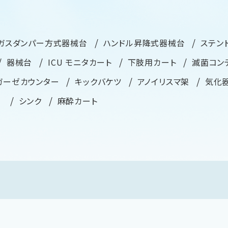
ガスダンパー方式器械台
ハンドル昇降式器械台
ステン
器械台
ICU モニタカート
下肢用カート
滅菌コン
ガーゼカウンター
キックバケツ
アノイリスマ架
気化
ー
シンク
麻酔カート