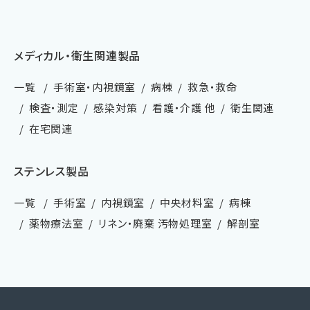
メディカル・衛生関連製品
一覧
手術室・内視鏡室
病棟
救急・救命
検査・測定
感染対策
看護・介護 他
衛生関連
在宅関連
ステンレス製品
一覧
手術室
内視鏡室
中央材料室
病棟
薬物療法室
リネン・廃棄 汚物処理室
解剖室